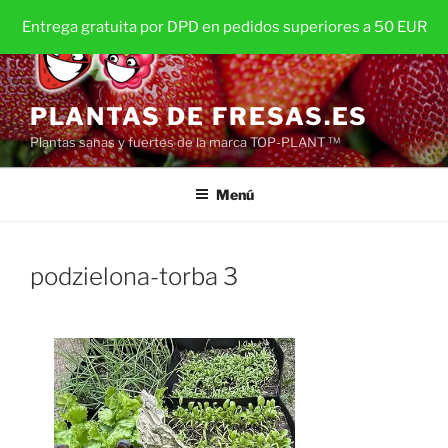
Saltar
Entrega gratuita por DPD en pedidos superiores a 50 EUR
al
contenido
PLANTAS DE FRESAS.ES
Plantas sanas y fuertes de la marca TOP-PLANT ™
Menú
podzielona-torba 3