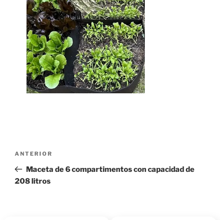
Navegación
Entrada
ANTERIOR
de
anterior:
Maceta de 6 compartimentos con capacidad de
entradas
208 litros