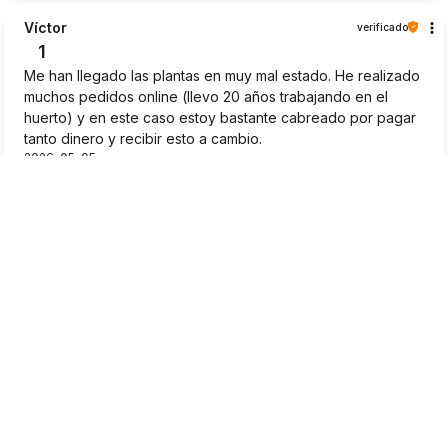
Víctor
verificado
1
Me han llegado las plantas en muy mal estado. He realizado
muchos pedidos online (llevo 20 años trabajando en el
huerto) y en este caso estoy bastante cabreado por pagar
tanto dinero y recibir esto a cambio.
2026-05-05
0
0
Montse Losad...
verificado
5
Los productos estaban perfectamente embalados, incluso
se ven hasta bien. La orden llegó cuando debía. Siempre
les compro y quedo feliz. Sus empleados son excelentes y
no tienen ningún inconveniente si quieres devolver tu
producto o hacer acotaciones. Los recomiendo.
2026-05-01
0
0