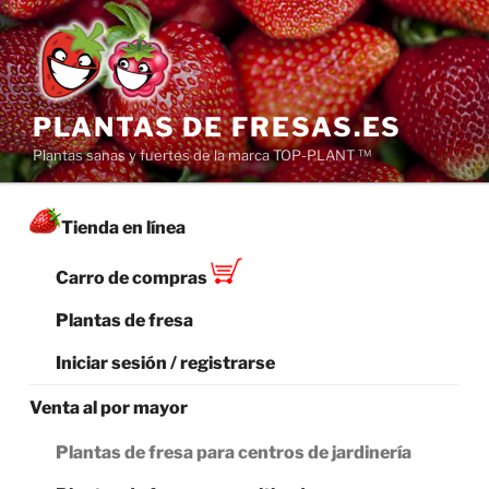
Saltar
al
contenido
PLANTAS DE FRESAS.ES
Plantas sanas y fuertes de la marca TOP-PLANT ™
Tienda en línea
Carro de compras
Plantas de fresa
Iniciar sesión / registrarse
Venta al por mayor
Plantas de fresa para centros de jardinería