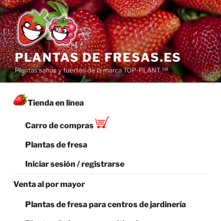
Saltar
al
contenido
PLANTAS DE FRESAS.ES
Plantas sanas y fuertes de la marca TOP-PLANT ™
Tienda en línea
Carro de compras
Plantas de fresa
Iniciar sesión / registrarse
Venta al por mayor
Plantas de fresa para centros de jardinería