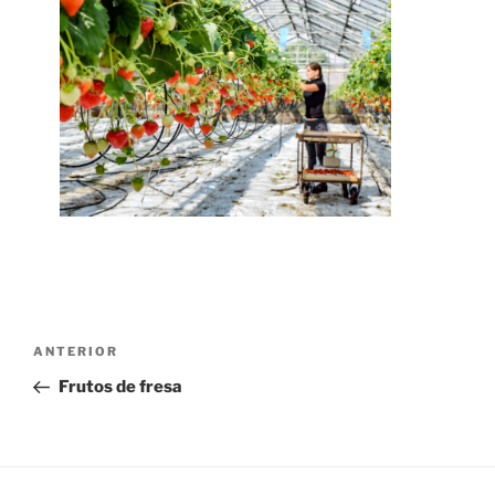
Navegación
Entrada
ANTERIOR
de
anterior:
Frutos de fresa
entradas