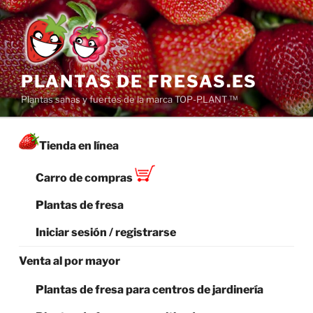
Saltar
al
contenido
PLANTAS DE FRESAS.ES
Plantas sanas y fuertes de la marca TOP-PLANT ™
Tienda en línea
Carro de compras
Plantas de fresa
Iniciar sesión / registrarse
Venta al por mayor
Plantas de fresa para centros de jardinería