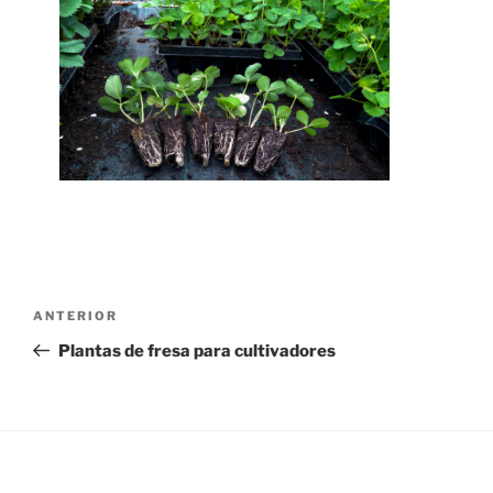
Navegación
Entrada
ANTERIOR
de
anterior:
Plantas de fresa para cultivadores
entradas