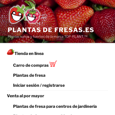
Saltar
al
contenido
PLANTAS DE FRESAS.ES
Plantas sanas y fuertes de la marca TOP-PLANT ™
Tienda en línea
Carro de compras
Plantas de fresa
Iniciar sesión / registrarse
Venta al por mayor
Plantas de fresa para centros de jardinería