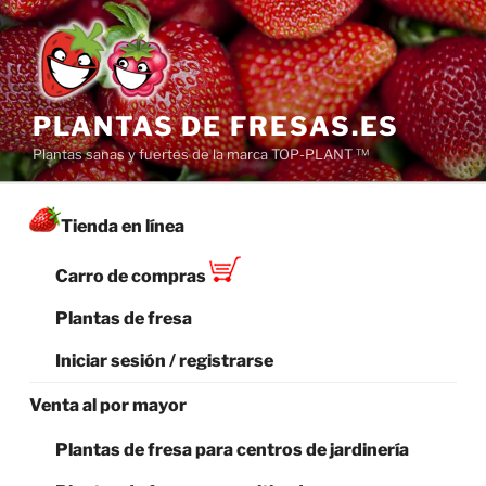
Saltar
al
contenido
PLANTAS DE FRESAS.ES
Plantas sanas y fuertes de la marca TOP-PLANT ™
Tienda en línea
Carro de compras
Plantas de fresa
Iniciar sesión / registrarse
Venta al por mayor
Plantas de fresa para centros de jardinería