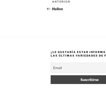
Entrada
ANTERIOR
de
anterior:
Hallon
entradas
¿LE GUSTARÍA ESTAR INFORM
LAS ÚLTIMAS VARIEDADES DE 