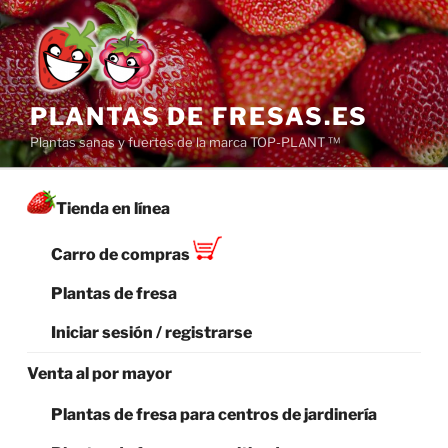
Saltar
al
contenido
PLANTAS DE FRESAS.ES
Plantas sanas y fuertes de la marca TOP-PLANT ™
Tienda en línea
Carro de compras
Plantas de fresa
Iniciar sesión / registrarse
Venta al por mayor
Plantas de fresa para centros de jardinería