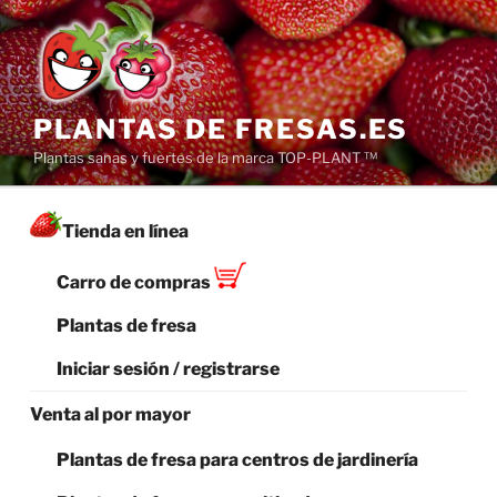
Saltar
al
contenido
PLANTAS DE FRESAS.ES
Plantas sanas y fuertes de la marca TOP-PLANT ™
Tienda en línea
Carro de compras
Plantas de fresa
Iniciar sesión / registrarse
Venta al por mayor
Plantas de fresa para centros de jardinería