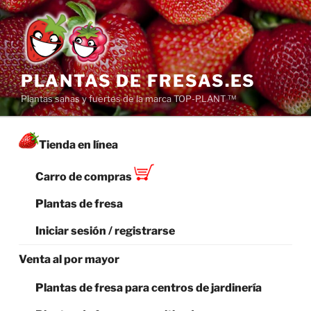
Saltar
al
contenido
PLANTAS DE FRESAS.ES
Plantas sanas y fuertes de la marca TOP-PLANT ™
Tienda en línea
Carro de compras
Plantas de fresa
Iniciar sesión / registrarse
Venta al por mayor
Plantas de fresa para centros de jardinería