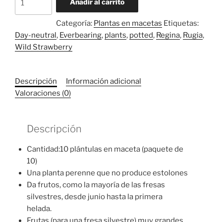
Añadir al carrito
salvaje
Regina
Categoría:
Plantas en macetas
Etiquetas:
-
Day-neutral
,
Everbearing
,
plants
,
potted
,
Regina
,
Rugia
,
10
Wild Strawberry
plantas
cantidad
Descripción
Información adicional
Valoraciones (0)
Descripción
Cantidad:10 plántulas en maceta (paquete de
10)
Una planta perenne que no produce estolones
Da frutos, como la mayoría de las fresas
silvestres, desde junio hasta la primera
helada.
Frutas (para una fresa silvestre) muy grandes,