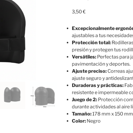
3,50
€
Excepcionalmente ergonó
ajustables a tus necesidade
Protección total:
Rodilleras
presión y protegen tus rodil
Versátiles:
Perfectas para ja
pavimentación y deportes.
Ajuste preciso:
Correas aju
ajuste seguro y antideslizan
Duraderas y prácticas:
Fab
resistente e impermeable c
Juego de 2:
Protección comp
durante actividades al aire l
Tamaño:
178 mm x 150 m
Color:
Negro