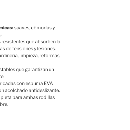
micas:
suaves, cómodas y
s.
 resistentes que absorben la
las de tensiones y lesiones.
rdinería, limpieza, reformas,
stables que garantizan un
te.
ricadas con espuma EVA
on acolchado antideslizante.
leta para ambas rodillas
ibre.
m