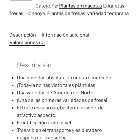
-
Categoría:
Plantas en macetas
Etiquetas:
10
fresas
,
Honeoye
,
Plantas de fresas
,
variedad temprana
plantas
cantidad
Descripción
Información adicional
Valoraciones (0)
Descripción
Una novedad absoluta en nuestro mercado
¡Todavía no has visto tales plántulas!
Una variedad de América del Norte
¡Una de las primeras variedades de fresa!
El fruto es sabroso, bastante grande, de
atractivo aspecto.
Fructificación a alto nivel.
Tolera bien el transporte y es duradero
después de la cosecha.