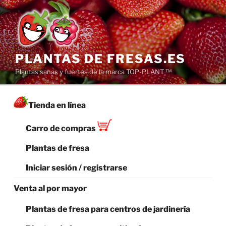
Saltar
al
contenido
PLANTAS DE FRESAS.ES
Plantas sanas y fuertes de la marca TOP-PLANT ™
Tienda en línea
Carro de compras
Plantas de fresa
Iniciar sesión / registrarse
Venta al por mayor
Plantas de fresa para centros de jardinería