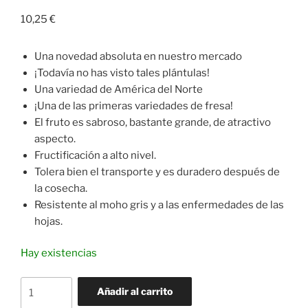
10,25
€
Una novedad absoluta en nuestro mercado
¡Todavía no has visto tales plántulas!
Una variedad de América del Norte
¡Una de las primeras variedades de fresa!
El fruto es sabroso, bastante grande, de atractivo
aspecto.
Fructificación a alto nivel.
Tolera bien el transporte y es duradero después de
la cosecha.
Resistente al moho gris y a las enfermedades de las
hojas.
Hay existencias
Fresa
Añadir al carrito
Honeoye